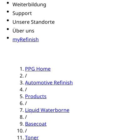
Weiterbildung
Support
Unsere Standorte
Über uns
myRefinish
PPG Home
/
Automotive Refinish
/
Products
/
Liquid Waterborne
/
Basecoat
/
Toner