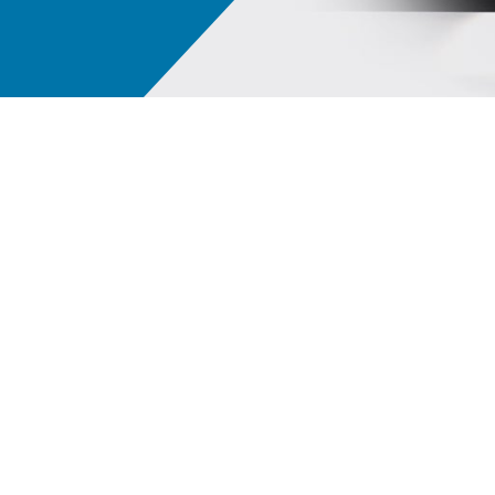
Ψηφιακό οικοσύστημα PPG LINQ™
Οι 