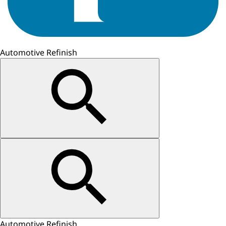
Automotive Refinish
Automotive Refinish