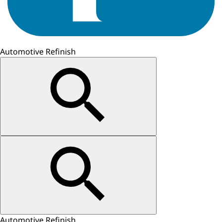
Automotive Refinish
Automotive Refinish