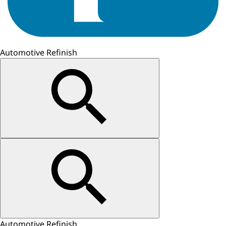
Automotive Refinish
Automotive Refinish