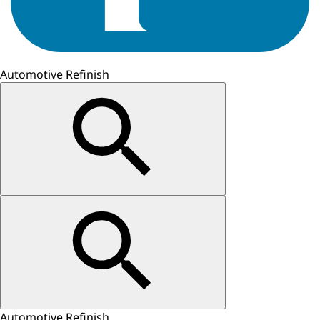
Automotive Refinish
Automotive Refinish