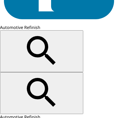
Automotive Refinish
Automotive Refinish