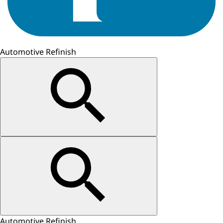
Automotive Refinish
Automotive Refinish