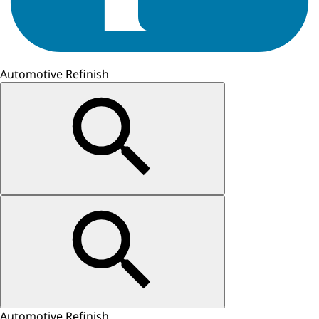
Automotive Refinish
Automotive Refinish