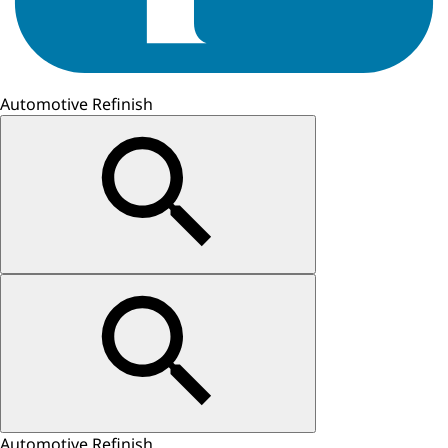
Automotive Refinish
Automotive Refinish