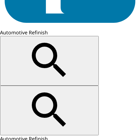
Automotive Refinish
Automotive Refinish