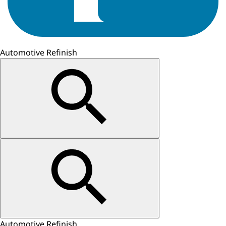
Automotive Refinish
Automotive Refinish