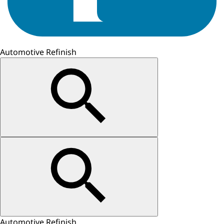
Automotive Refinish
Automotive Refinish