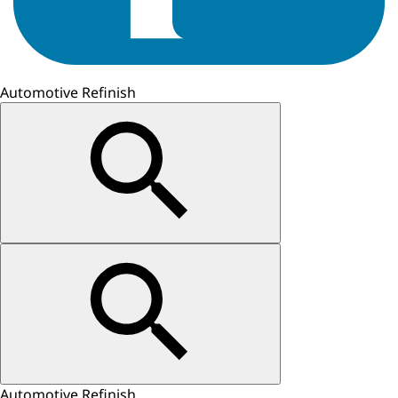
Automotive Refinish
Automotive Refinish