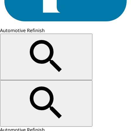
Automotive Refinish
Automotive Refinish