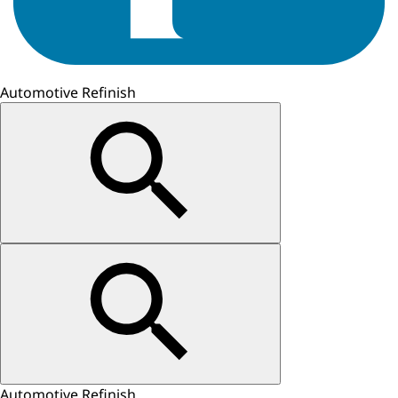
Automotive Refinish
Automotive Refinish