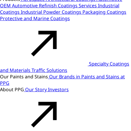
OEM
Automotive Refinish
Coatings Services
Industrial
Coatings
Industrial Powder Coatings
Packaging Coatings
Protective and Marine Coatings
Specialty Coatings
and Materials
Traffic Solutions
Our Paints and Stains
Our Brands in Paints and Stains at
PPG
About PPG
Our Story
Investors