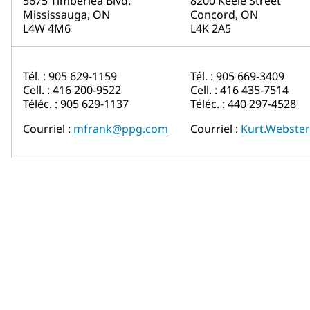
5675 Timberlea Blvd.
8200 Keele Street
Mississauga, ON
Concord, ON
L4W 4M6
L4K 2A5
Tél. : 905 629-1159
Tél. : 905 669-3409
Cell. : 416 200-9522
Cell. : 416 435-7514
Téléc. : 905 629-1137
Téléc. : 440 297-4528
Courriel :
mfrank@ppg.com
Courriel :
Kurt.Webste