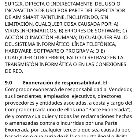
SURGIR, DIRECTA O INDIRECTAMENTE, DEL USO O
INCAPACIDAD DE USO POR PARTE DEL ESPECTADOR
DE AIM SMART PAINTLINE, INCLUYENDO, SIN
LIMITACIÓN, CUALQUIER COSA CAUSADA POR: A)
VIRUS INFORMÁTICOS; B) ERRORES DE SOFTWARE; C)
ACCIÓN O INACCIÓN HUMANA; D) CUALQUIER FALLO
DEL SISTEMA INFORMÁTICO, LÍNEA TELEFÓNICA,
HARDWARE, SOFTWARE O PROGRAMA; O E)
CUALQUIER OTRO ERROR, FALLO O RETRASO EN LA
TRANSMISIÓN INFORMÁTICA O EN LAS CONEXIONES
DE RED.
9.0 Exoneración de responsabilidad
. El
Comprador exonerará de responsabilidad al Vendedor,
sus licenciantes, empleados, ejecutivos, directores,
proveedores y entidades asociadas, a costa y cargo del
Comprador (cada uno de ellos una "Parte Exonerada"),
de y contra cualquier y todas las reclamaciones hechas
o amenazadas contra o incurridas por una Parte
Exonerada por cualquier tercero que sea causada por,
basada en o que surja de (i) la conducta ilegal o ilícita