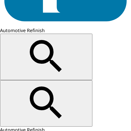
Automotive Refinish
Automotive Refinish