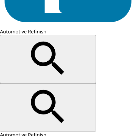
Automotive Refinish
Automotive Refinish