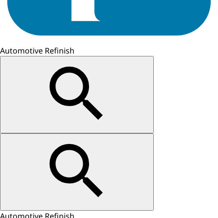
Automotive Refinish
Automotive Refinish