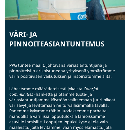
VÄRI- JA
PINNOITEASIANTUNTEMUS
PPG tuntee maalit. Johtavana väriasiantuntijana ja
pinnoitteisiin erikoistuneena yrityksenä ymmärrämme
värin positiivisen vaikutuksen ja inspiroitumme siitä.
Lähestymme määrätietoisesti jokaista
Colorful
Communities
-hanketta ja otamme tuote- ja
väriasiantuntijamme käyttöön valitsemaan juuri oikeat
värisävyt ja levittämään ne turvallisimmalla tavalla.
Panemme kykymme töihin luodaksemme parhaita
mahdollisia värillisiä lopputuloksia lähiöissämme
asuville ihmisille. Loppujen lopuksi kyse ei ole vain
maaleista, joita levitämme, vaan myös elämästä, jota