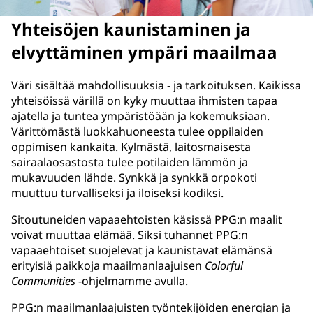
Yhteisöjen kaunistaminen ja
elvyttäminen ympäri maailmaa
Väri sisältää mahdollisuuksia - ja tarkoituksen. Kaikissa
yhteisöissä värillä on kyky muuttaa ihmisten tapaa
ajatella ja tuntea ympäristöään ja kokemuksiaan.
Värittömästä luokkahuoneesta tulee oppilaiden
oppimisen kankaita. Kylmästä, laitosmaisesta
sairaalaosastosta tulee potilaiden lämmön ja
mukavuuden lähde. Synkkä ja synkkä orpokoti
muuttuu turvalliseksi ja iloiseksi kodiksi.
Sitoutuneiden vapaaehtoisten käsissä PPG:n maalit
voivat muuttaa elämää. Siksi tuhannet PPG:n
vapaaehtoiset suojelevat ja kaunistavat elämänsä
erityisiä paikkoja maailmanlaajuisen
Colorful
Communities
-ohjelmamme avulla.
PPG:n maailmanlaajuisten työntekijöiden energian ja