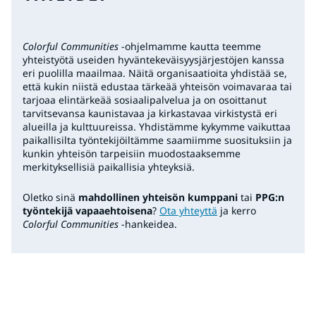
Colorful Communities
-ohjelmamme kautta teemme
yhteistyötä useiden hyväntekeväisyysjärjestöjen kanssa
eri puolilla maailmaa. Näitä organisaatioita yhdistää se,
että kukin niistä edustaa tärkeää yhteisön voimavaraa tai
tarjoaa elintärkeää sosiaalipalvelua ja on osoittanut
tarvitsevansa kaunistavaa ja kirkastavaa virkistystä eri
alueilla ja kulttuureissa. Yhdistämme kykymme vaikuttaa
paikallisilta työntekijöiltämme saamiimme suosituksiin ja
kunkin yhteisön tarpeisiin muodostaaksemme
merkityksellisiä paikallisia yhteyksiä.
Oletko sinä
mahdollinen yhteisön kumppani
tai
PPG:n
työntekijä vapaaehtoisena
?
Ota yhteyttä
ja kerro
Colorful Communities
-hankeidea.