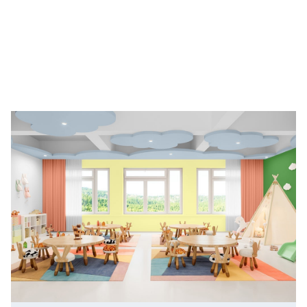
PPG:n vapaaehtoiset Foshanissa, Kiinassa, muuttivat
Foshan Qianxin peruskoulua omistautuneesti, värillä ja
maalituotteilla eloisilla seinämaalauksilla, jotka edistävät
kestäviä teemoja, kuten metsien suojelua ja jätteiden
hyödyntämistä.