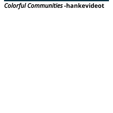
Colorful Communities
-hankevideot
500 HANKKEEN JUHLAVUOSI
500 hankkeen aikana Colorful Communities -ohjelma on
piristänyt maailmaamme uusilla ja merkityksellisillä