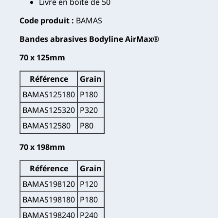
Livré en boîte de 50
Code produit :
BAMAS
Bandes abrasives Bodyline AirMax®
70 x 125mm
Référence
Grain
BAMAS125180
P180
BAMAS125320
P320
BAMAS12580
P80
70 x 198mm
Référence
Grain
BAMAS198120
P120
BAMAS198180
P180
BAMAS198240
P240