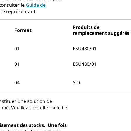
consulter le
Guide de
tre représentant.
Produits de
Format
remplacement suggérés
01
ESU480/01
01
ESU480/01
04
S.O.
stituer une solution de
é. Veuillez consulter la fiche