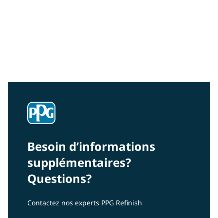
VIBRANCE COLLECTION®
Achieve bold colors, custom finishes and dazzling
effects with this range of products that integrates
seamlessly with PPG's premium solvent and waterborne
systems.
Besoin d’informations
supplémentaires?
Questions?
Contactez nos experts PPG Refinish