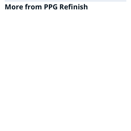
More from PPG Refinish
DELTRON® NXT
Ideal for high-production collision centers, this
premium refinish system offers outstanding color
accuracy and a global database of more than 5 million