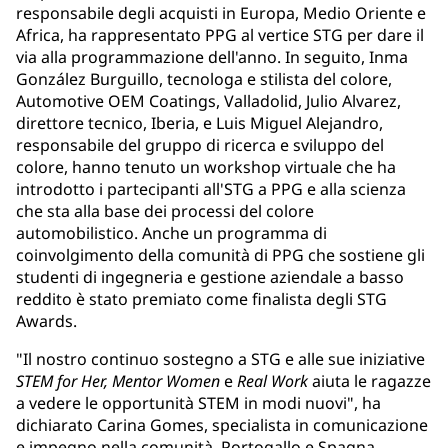
responsabile degli acquisti in Europa, Medio Oriente e
Africa, ha rappresentato PPG al vertice STG per dare il
via alla programmazione dell'anno. In seguito, Inma
González Burguillo, tecnologa e stilista del colore,
Automotive OEM Coatings, Valladolid, Julio Alvarez,
direttore tecnico, Iberia, e Luis Miguel Alejandro,
responsabile del gruppo di ricerca e sviluppo del
colore, hanno tenuto un workshop virtuale che ha
introdotto i partecipanti all'STG a PPG e alla scienza
che sta alla base dei processi del colore
automobilistico. Anche un programma di
coinvolgimento della comunità di PPG che sostiene gli
studenti di ingegneria e gestione aziendale a basso
reddito è stato premiato come finalista degli STG
Awards.
"Il nostro continuo sostegno a STG e alle sue iniziative
STEM for Her,
Mentor Women
e
Real Work
aiuta le ragazze
a vedere le opportunità STEM in modi nuovi", ha
dichiarato Carina Gomes, specialista in comunicazione
e impegno nella comunità, Portogallo e Spagna.