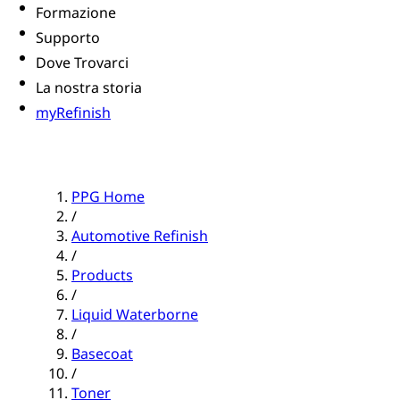
Formazione
Supporto
Dove Trovarci
La nostra storia
myRefinish
PPG Home
/
Automotive Refinish
/
Products
/
Liquid Waterborne
/
Basecoat
/
Toner