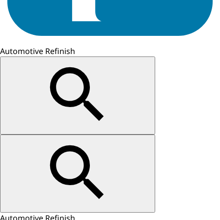
Automotive Refinish
Automotive Refinish