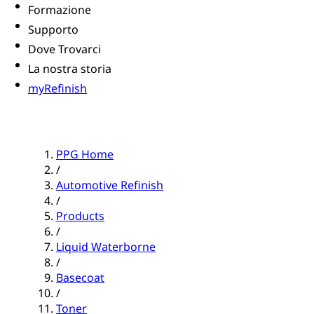
Formazione
Supporto
Dove Trovarci
La nostra storia
myRefinish
PPG Home
/
Automotive Refinish
/
Products
/
Liquid Waterborne
/
Basecoat
/
Toner