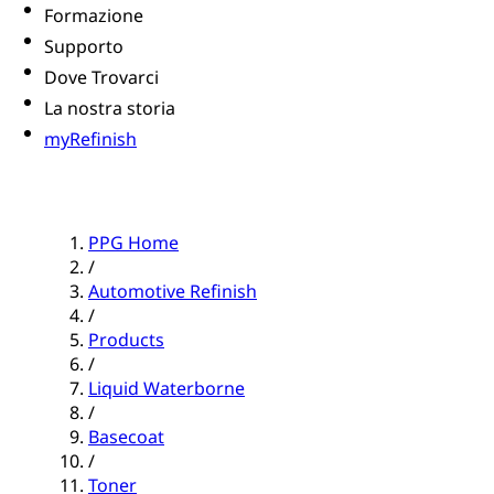
Formazione
Supporto
Dove Trovarci
La nostra storia
myRefinish
PPG Home
/
Automotive Refinish
/
Products
/
Liquid Waterborne
/
Basecoat
/
Toner