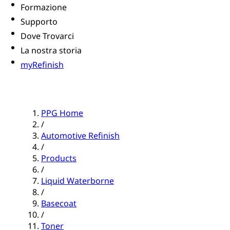
Formazione
Supporto
Dove Trovarci
La nostra storia
myRefinish
PPG Home
/
Automotive Refinish
/
Products
/
Liquid Waterborne
/
Basecoat
/
Toner