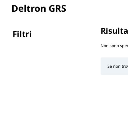
Deltron GRS
Risulta
Filtri
Nessun filtr
Non sono speci
Se non trov