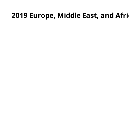
2019 Europe, Middle East, and Afri
Bucharest, Romania
Our first project in Romania transformed a pre-