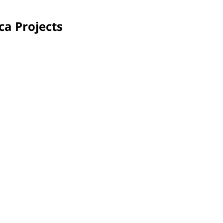
ca Projects
Lagos, Nigeria
Pari
Fra
PPG and community volunteers repainted the dining