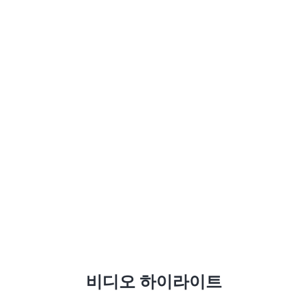
Johnstone's®
1890년부터 고품질과 전문적인 상업용 도료를 영국에 제공하
고 있습니다.
비디오 하이라이트