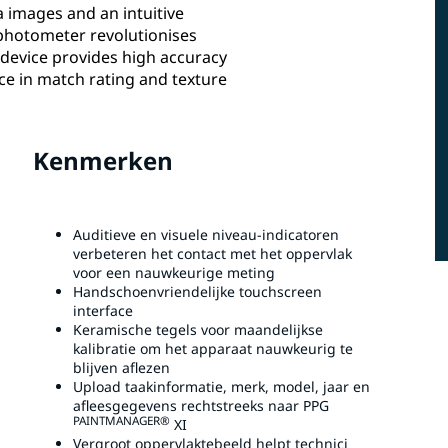
 images and an intuitive
photometer revolutionises
n device provides high accuracy
e in match rating and texture
Kenmerken
Auditieve en visuele niveau-indicatoren
verbeteren het contact met het oppervlak
voor een nauwkeurige meting
Handschoenvriendelijke touchscreen
interface
Keramische tegels voor maandelijkse
kalibratie om het apparaat nauwkeurig te
blijven aflezen
Upload taakinformatie, merk, model, jaar en
afleesgegevens rechtstreeks naar PPG
PAINTMANAGER®
XI
Vergroot oppervlaktebeeld helpt technici