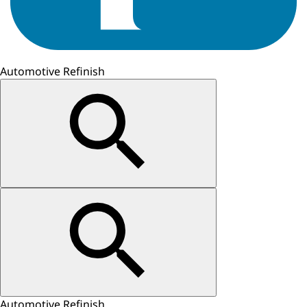
Automotive Refinish
Automotive Refinish