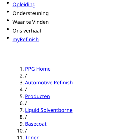
Opleiding
Ondersteuning
Waar te Vinden
Ons verhaal
myRefinish
PPG Home
/
Automotive Refinish
/
Producten
/
Liquid Solventborne
/
Basecoat
/
Toner