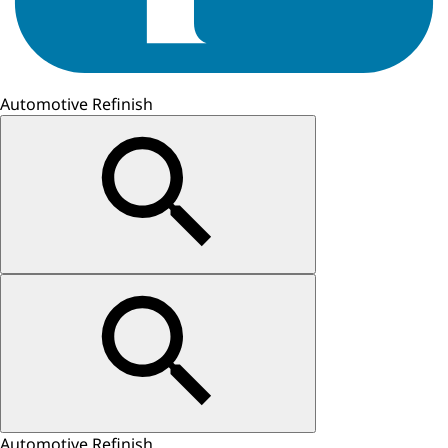
Automotive Refinish
Automotive Refinish