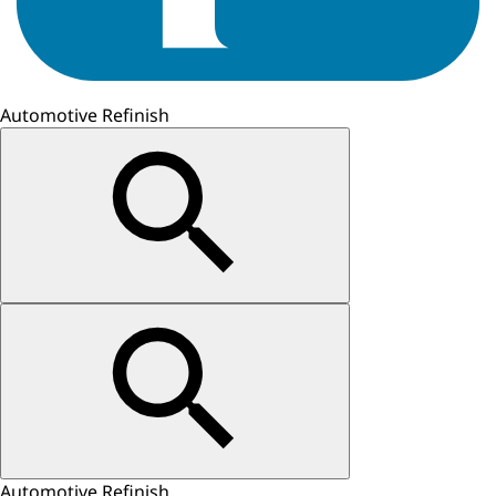
Automotive Refinish
Automotive Refinish