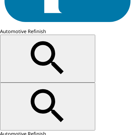
Automotive Refinish
Automotive Refinish