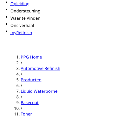
Opleiding
Ondersteuning
Waar te Vinden
Ons verhaal
myRefinish
PPG Home
/
Automotive Refinish
/
Producten
/
Liquid Waterborne
/
Basecoat
/
Toner