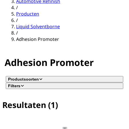
Automotive Refinish
/
Producten
/
Liquid Solventborne
/
Adhesion Promoter
Adhesion Promoter
Productsoorten
Filters
Resultaten (1)
Geen filter(s) geselecteerd