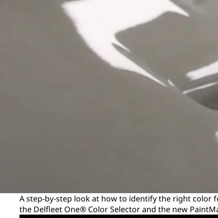
A step-by-step look at how to identify the right color
the Delfleet One® Color Selector and the new PaintM