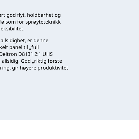
rt god flyt, holdbarhet og
følsom for sprøyteteknikk
ksibilitet.
allsidighet, er denne
lt panel til „full
Deltron D8131 2:1 UHS
allsidig. God „riktig første
ring, gir høyere produktivitet