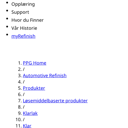
Opplæring
Support
Hvor du Finner
Vår Historie
myRefinish
PPG Home
/
Automotive Refinish
/
Produkter
/
Løsemiddelbaserte produkter
/
Klarlak
/
Klar