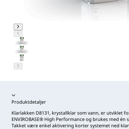
Trekkspill kollapset
Produktdetaljer
Klarlakken D8131, krystallklar som vann, er utviklet f
ENVIROBASE® High Performance og brukes med én spe
Takket være enkel aktivering korter systemet ned klar