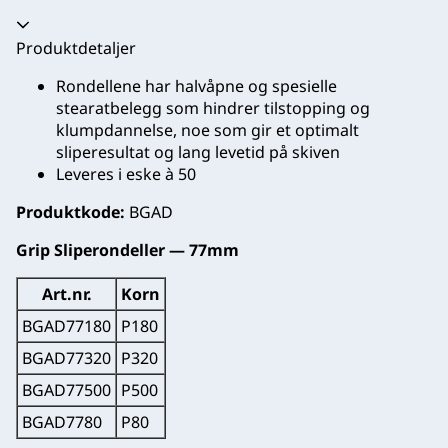
Trekkspill kollapset
Produktdetaljer
Rondellene har halvåpne og spesielle
stearatbelegg som hindrer tilstopping og
klumpdannelse, noe som gir et optimalt
sliperesultat og lang levetid på skiven
Leveres i eske à 50
Produktkode:
BGAD
Grip Sliperondeller — 77mm
Art.nr.
Korn
BGAD77180
P180
BGAD77320
P320
BGAD77500
P500
BGAD7780
P80