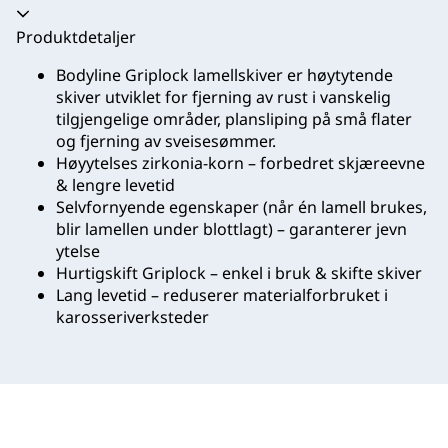
Trekkspill kollapset
Produktdetaljer
Bodyline Griplock lamellskiver er høytytende
skiver utviklet for fjerning av rust i vanskelig
tilgjengelige områder, plansliping på små flater
og fjerning av sveisesømmer.
Høyytelses zirkonia‑korn – forbedret skjæreevne
& lengre levetid
Selvfornyende egenskaper (når én lamell brukes,
blir lamellen under blottlagt) – garanterer jevn
ytelse
Hurtigskift Griplock – enkel i bruk & skifte skiver
Lang levetid – reduserer materialforbruket i
karosseriverksteder