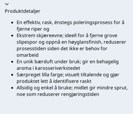
Trekkspill kollapset
Produktdetaljer
En effektiv, rask, énstegs poleringsprosess for å
fjerne riper og
Ekstrem skjæreevne; ideell for å fjerne grove
slipespor og oppnå en høyglansfinish, reduserer
prosess­tiden siden det ikke er behov for
omarbeid
En unik bærduft under bruk; gir en behagelig
aroma i karosseriverkstedet
Særpreget lilla farge; visuelt tiltalende og gjør
produktet lett å identifisere raskt
Allsidig og enkel å bruke; midlet gir mindre sprut,
noe som reduserer rengjøringstiden