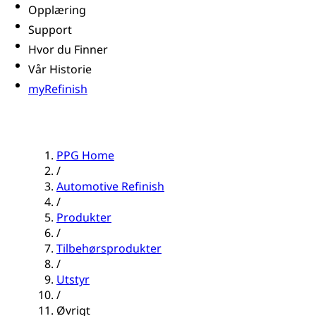
Opplæring
Support
Hvor du Finner
Vår Historie
myRefinish
PPG Home
/
Automotive Refinish
/
Produkter
/
Tilbehørsprodukter
/
Utstyr
/
Øvrigt