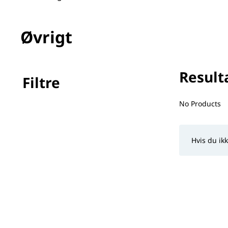
Øvrigt
Resulta
Filtre
No filter(s) 
No Products
Hvis du ik