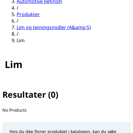
Automotive Refinish
/
Produkter
/
Lim og tetningsmidler (A&amp;S)
/
Lim
Lim
Resultater (0)
No filter(s) selected
No Products
Hvis du ikke finner produktet i katalogen, kan du søke